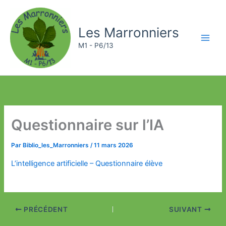
Aller
au
Les Marronniers
contenu
M1 - P6/13
Questionnaire sur l’IA
Par
Biblio_les_Marronniers
/
11 mars 2026
L’intelligence artificielle – Questionnaire élève
PRÉCÉDENT
SUIVANT