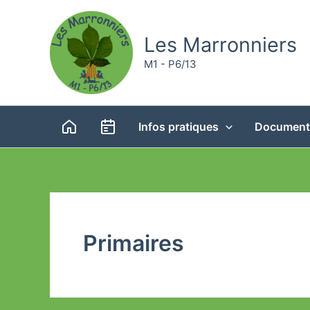
Aller
au
Les Marronniers
contenu
M1 - P6/13
Infos pratiques
Document
Primaires